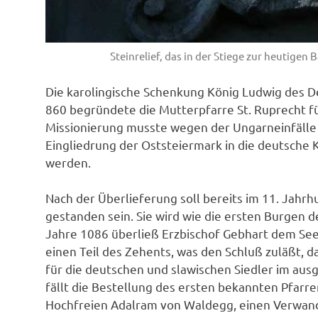
Steinrelief, das in der Stiege zur heutigen B
Die karolingische Schenkung König Ludwig des D
860 begründete die Mutterpfarre St. Ruprecht f
Missionierung musste wegen der Ungarneinfälle
Eingliedrung der Oststeiermark in die deutsch
werden.
Nach der Überlieferung soll bereits im 11. Jahr
gestanden sein. Sie wird wie die ersten Burgen 
Jahre 1086 überließ Erzbischof Gebhart dem Seel
einen Teil des Zehents, was den Schluß zuläßt, d
für die deutschen und slawischen Siedler im au
fällt die Bestellung des ersten bekannten Pfarr
Hochfreien Adalram von Waldegg, einen Verwand