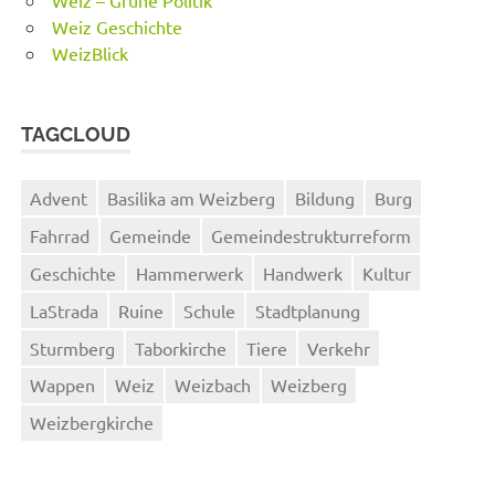
Weiz – Grüne Politik
Weiz Geschichte
WeizBlick
TAGCLOUD
Advent
Basilika am Weizberg
Bildung
Burg
Fahrrad
Gemeinde
Gemeindestrukturreform
Geschichte
Hammerwerk
Handwerk
Kultur
LaStrada
Ruine
Schule
Stadtplanung
Sturmberg
Taborkirche
Tiere
Verkehr
Wappen
Weiz
Weizbach
Weizberg
Weizbergkirche