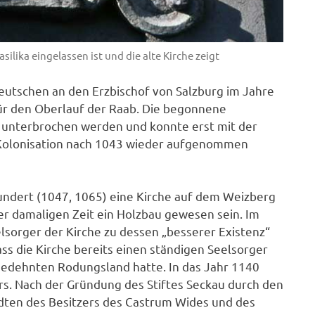
asilika eingelassen ist und die alte Kirche zeigt
eutschen an den Erzbischof von Salzburg im Jahre
ür den Oberlauf der Raab. Die begonnene
 unterbrochen werden und konnte erst mit der
e Kolonisation nach 1043 wieder aufgenommen
hundert (1047, 1065) eine Kirche auf dem Weizberg
der damaligen Zeit ein Holzbau gewesen sein. Im
sorger der Kirche zu dessen „besserer Existenz“
ass die Kirche bereits einen ständigen Seelsorger
sgedehnten Rodungsland hatte. In das Jahr 1140
ers. Nach der Gründung des Stiftes Seckau durch den
ten des Besitzers des Castrum Wides und des