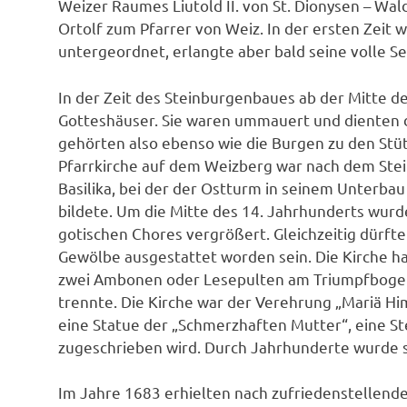
Weizer Raumes Liutold II. von St. Dionysen – Wal
Ortolf zum Pfarrer von Weiz. In der ersten Zeit 
untergeordnet, erlangte aber bald seine volle Se
In der Zeit des Steinburgenbaues ab der Mitte 
Gotteshäuser. Sie waren ummauert und dienten de
gehörten also ebenso wie die Burgen zu den Stü
Pfarrkirche auf dem Weizberg war nach dem Stein
Basilika, bei der der Ostturm in seinem Unterba
bildete. Um die Mitte des 14. Jahrhunderts wurd
gotischen Chores vergrößert. Gleichzeitig dürfte
Gewölbe ausgestattet worden sein. Die Kirche ha
zwei Ambonen oder Lesepulten am Triumpfbogen
trennte. Die Kirche war der Verehrung „Mariä Hi
eine Statue der „Schmerzhaften Mutter“, eine St
zugeschrieben wird. Durch Jahrhunderte wurde si
Im Jahre 1683 erhielten nach zufriedenstellen