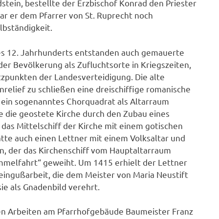
dstein, bestellte der Erzbischof Konrad den Priester
war er dem Pfarrer von St. Ruprecht noch
lbständigkeit.
des 12. Jahrhunderts entstanden auch gemauerte
r Bevölkerung als Zufluchtsorte in Kriegszeiten,
tzpunkten der Landesverteidigung. Die alte
relief zu schließen eine dreischiffige romanische
u ein sogenanntes Chorquadrat als Altarraum
e die geostete Kirche durch den Zubau eines
 das Mittelschiff der Kirche mit einem gotischen
tte auch einen Lettner mit einem Volksaltar und
, der das Kirchenschiff vom Hauptaltarraum
mmelfahrt“ geweiht. Um 1415 erhielt der Lettner
eingußarbeit, die dem Meister von Maria Neustift
e als Gnadenbild verehrt.
den Arbeiten am Pfarrhofgebäude Baumeister Franz