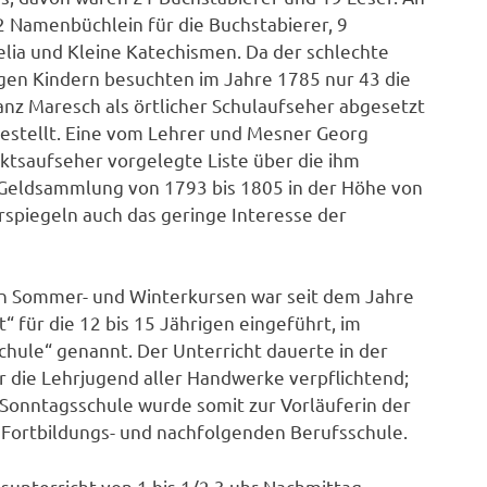
 Namenbüchlein für die Buchstabierer, 9
elia und Kleine Katechismen. Da der schlechte
igen Kindern besuchten im Jahre 1785 nur 43 die
nz Maresch als örtlicher Schulaufseher abgesetzt
bestellt. Eine vom Lehrer und Mesner Georg
tsaufseher vorgelegte Liste über die ihm
 Geldsammlung von 1793 bis 1805 in der Höhe von
spiegeln auch das geringe Interesse der
en Sommer- und Winterkursen war seit dem Jahre
 für die 12 bis 15 Jährigen eingeführt, im
hule“ genannt. Der Unterricht dauerte in der
r die Lehrjugend aller Handwerke verpflichtend;
 Sonntagsschule wurde somit zur Vorläuferin der
 Fortbildungs- und nachfolgenden Berufsschule.
unterricht von 1 bis 1/2 3 uhr Nachmittag