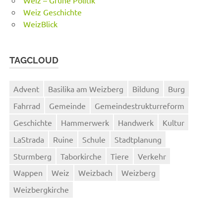
Weiz – Grüne Politik
Weiz Geschichte
WeizBlick
TAGCLOUD
Advent
Basilika am Weizberg
Bildung
Burg
Fahrrad
Gemeinde
Gemeindestrukturreform
Geschichte
Hammerwerk
Handwerk
Kultur
LaStrada
Ruine
Schule
Stadtplanung
Sturmberg
Taborkirche
Tiere
Verkehr
Wappen
Weiz
Weizbach
Weizberg
Weizbergkirche