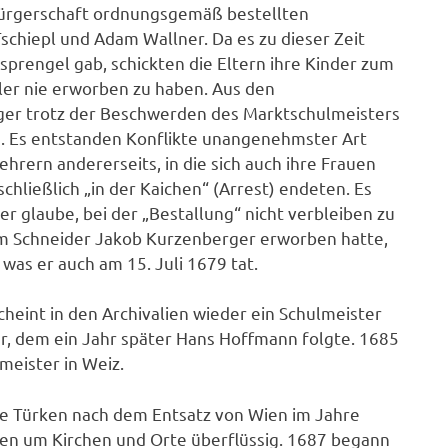
Bürgerschaft ordnungsgemäß bestellten
chiepl und Adam Wallner. Da es zu dieser Zeit
sprengel gab, schickten die Eltern ihre Kinder zum
hler nie erworben zu haben. Aus den
ger trotz der Beschwerden des Marktschulmeisters
en. Es entstanden Konflikte unangenehmster Art
hrern andererseits, in die sich auch ihre Frauen
schließlich „in der Kaichen“ (Arrest) endeten. Es
r glaube, bei der „Bestallung“ nicht verbleiben zu
om Schneider Jakob Kurzenberger erworben hatte,
was er auch am 15. Juli 1679 tat.
heint in den Archivalien wieder ein Schulmeister
r, dem ein Jahr später Hans Hoffmann folgte. 1685
eister in Weiz.
ie Türken nach dem Entsatz von Wien im Jahre
en um Kirchen und Orte überflüssig. 1687 begann