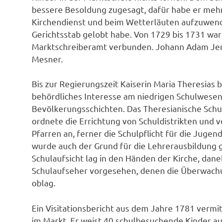
bessere Besoldung zugesagt, dafür habe er mehr 
Kirchendienst und beim Wetterläuten aufzuwende
Gerichtsstab gelobt habe. Von 1729 bis 1731 wa
Marktschreiberamt verbunden. Johann Adam Jen
Mesner.
Bis zur Regierungszeit Kaiserin Maria Theresias
behördliches Interesse am niedrigen Schulwesen 
Bevölkerungsschichten. Das Theresianische Sch
ordnete die Errichtung von Schuldistrikten und v
Pfarren an, ferner die Schulpflicht für die Jugen
wurde auch der Grund für die Lehrerausbildung 
Schulaufsicht lag in den Händen der Kirche, dane
Schulaufseher vorgesehen, denen die Überwachu
oblag.
Ein Visitationsbericht aus dem Jahre 1781 vermitt
im Markt. Er weist 40 schulbesuchende Kinder au