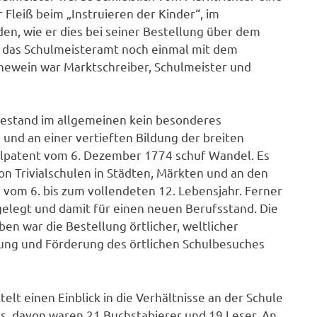
Fleiß beim „Instruieren der Kinder“, im
n, wie er dies bei seiner Bestellung über dem
r das Schulmeisteramt noch einmal mit dem
ewein war Marktschreiber, Schulmeister und
 bestand im allgemeinen kein besonderes
und an einer vertieften Bildung der breiten
ulpatent vom 6. Dezember 1774 schuf Wandel. Es
on Trivialschulen in Städten, Märkten und an den
d vom 6. bis zum vollendeten 12. Lebensjahr. Ferner
gelegt und damit für einen neuen Berufsstand. Die
ben war die Bestellung örtlicher, weltlicher
ng und Förderung des örtlichen Schulbesuches
elt einen Einblick in die Verhältnisse an der Schule
s, davon waren 21 Buchstabierer und 19 Leser. An