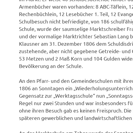
Armenbücher waren vorhanden: 8 ABC-Täflein, 12
Rechenbüchlein, 12 Lesebücher 1. Teil, 12 Evang
Schulbesuch nicht befriedigte, von 186 schulfäh
Schule, wurde der saumselige Marktschreiber Fra
und der vormalige Marktrichter Sebastian Lang 
Klausner am 31. Dezember 1806 dem Schuldisdrik
zustehende, aber nicht gegebene Getreide- und
53 Metzen und 2 Maß Korn und 104 Gulden wider
Bevölkerung an der Schule.
An den Pfarr- und den Gemeindeschulen mit ihr
1806 an Sonntagen ein „Wiederholungsunterricht“
Gegensatz zur „Werktagsschule“ nun „Sonntagssc
Regel nur zwei Stunden und war insbesonders fü
ohne ihren Besuch gab es keinen Freispruch. Die
späteren gewerblichen und landwirtschaftlichen
An der Marktschule am Tabor wurde der Sonntags